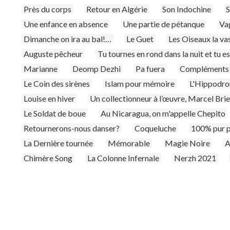
Près du corps
Retour en Algérie
Son Indochine
S
Une enfance en absence
Une partie de pétanque
Va
Dimanche on ira au bal!…
Le Guet
Les Oiseaux la va
Auguste pêcheur
Tu tournes en rond dans la nuit et tu e
Marianne
Deomp Dezhi
Pa fuera
Compléments 
Le Coin des sirènes
Islam pour mémoire
L'Hippodr
Louise en hiver
Un collectionneur à l’œuvre, Marcel Bri
Le Soldat de boue
Au Nicaragua, on m'appelle Chepito
Retournerons-nous danser?
Coqueluche
100% pur 
La Dernière tournée
Mémorable
Magie Noire
A
Chimère Song
La Colonne Infernale
Nerzh 2021