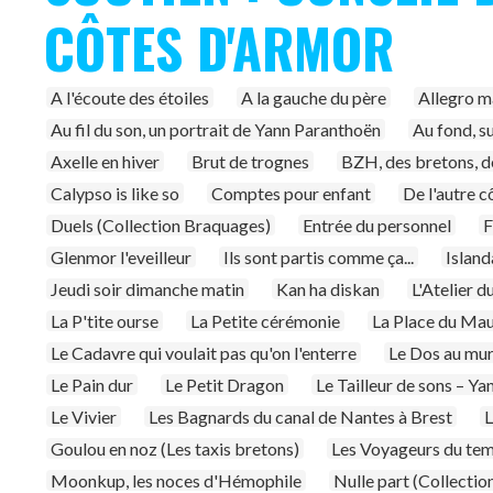
CÔTES D'ARMOR
A l'écoute des étoiles
A la gauche du père
Allegro m
Au fil du son, un portrait de Yann Paranthoën
Au fond, s
Axelle en hiver
Brut de trognes
BZH, des bretons, d
Calypso is like so
Comptes pour enfant
De l'autre c
Duels (Collection Braquages)
Entrée du personnel
Glenmor l'eveilleur
Ils sont partis comme ça...
Island
Jeudi soir dimanche matin
Kan ha diskan
L'Atelier d
La P'tite ourse
La Petite cérémonie
La Place du Mau
Le Cadavre qui voulait pas qu'on l'enterre
Le Dos au mu
Le Pain dur
Le Petit Dragon
Le Tailleur de sons – Y
Le Vivier
Les Bagnards du canal de Nantes à Brest
L
Goulou en noz (Les taxis bretons)
Les Voyageurs du tem
Moonkup, les noces d'Hémophile
Nulle part (Collecti