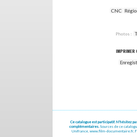
CNC
Régio
T
Photos :
IMPRIMER 
Enregis
Ce catalogue est participatif. N'hésitez 
complémentaires.
Sources de ce catalog
Unifrance, www.film-documentaire.fr, Fe