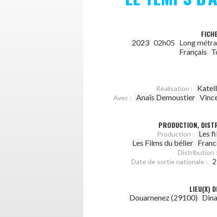
FICH
2023
02h05
Long métr
Français
T
Katell
Réalisation :
Anaïs Demoustier
Vinc
Avec :
PRODUCTION, DISTR
Les f
Production :
Les Films du bélier
Franc
Distribution 
2
Date de sortie nationale :
LIEU(X) 
Douarnenez (29100)
Dina