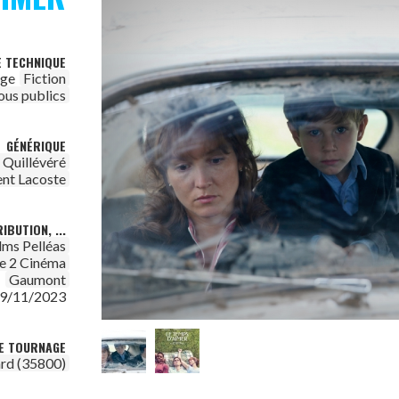
E TECHNIQUE
age
Fiction
ous publics
GÉNÉRIQUE
 Quillévéré
ent Lacoste
IBUTION, ...
ilms Pelléas
e 2 Cinéma
Gaumont
:
9/11/2023
DE TOURNAGE
rd (35800)