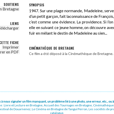
SOUTIENS
SYNOPSIS
n Bretagne
1947. Sur une plage normande, Madeleine, serve
d’un petit garçon, fait laconnaissance de François, 
c’est comme une évidence. La providence. Si l’on s
LIENS
elle en suivant ce jeune homme, on découvre avec
élécharger
fuir en mêlant le destin de Madeleine au sien...
CETTE FICHE
Imprimer
CINÉMATHÈQUE DE BRETAGNE
trer en PDF
Ce film a été déposé à la Cinémathèque de Bretagne.
pas à nous signaler un film manquant, un problème lié à une photo, une erreur, etc., o
ue : Livre et Lecture en Bretagne, Accueil des Tournages en Bretagne, Cinémathèqu
stival de Douarnenez, Le Cinéma en Bretagne de Tangui Perron, Les sociétés de prod
catalogue.