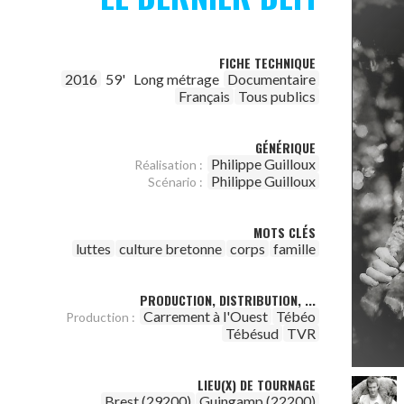
FICHE TECHNIQUE
2016
59'
Long métrage
Documentaire
Français
Tous publics
GÉNÉRIQUE
Philippe Guilloux
Réalisation :
Philippe Guilloux
Scénario :
MOTS CLÉS
luttes
culture bretonne
corps
famille
PRODUCTION, DISTRIBUTION, ...
Carrement à l'Ouest
Tébéo
Production :
Tébésud
TVR
LIEU(X) DE TOURNAGE
Brest (29200)
Guingamp (22200)