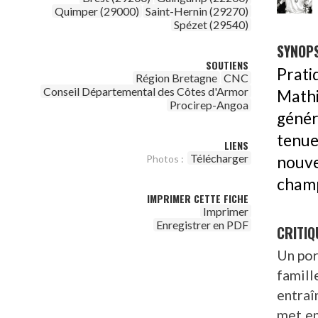
Quimper (29000)
Saint-Hernin (29270)
Spézet (29540)
SYNOPS
SOUTIENS
Prati
Région Bretagne
CNC
Conseil Départemental des Côtes d'Armor
Mathi
Procirep-Angoa
génér
tenue
LIENS
Télécharger
nouve
Photos :
champ
IMPRIMER CETTE FICHE
Imprimer
Enregistrer en PDF
CRITIQ
Un por
famil
entraî
met en