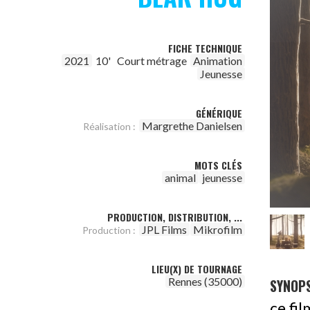
FICHE TECHNIQUE
2021
10'
Court métrage
Animation
Jeunesse
GÉNÉRIQUE
Margrethe Danielsen
Réalisation :
MOTS CLÉS
animal
jeunesse
PRODUCTION, DISTRIBUTION, ...
JPL Films
Mikrofilm
Production :
LIEU(X) DE TOURNAGE
Rennes (35000)
SYNOPS
ce fil