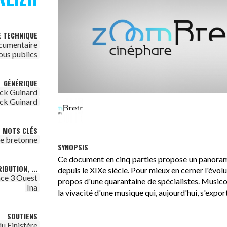
E TECHNIQUE
cumentaire
ous publics
GÉNÉRIQUE
ick Guinard
ick Guinard
MOTS CLÉS
re bretonne
SYNOPSIS
Ce document en cinq parties propose un panora
IBUTION, ...
depuis le XIXe siècle. Pour mieux en cerner l'évolut
ce 3 Ouest
propos d'une quarantaine de spécialistes. Music
Ina
la vivacité d'une musique qui, aujourd'hui, s'expor
SOUTIENS
u Finistère