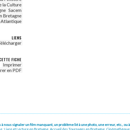
 la Culture
agne
Sacem
n Bretagne
-Atlantique
LIENS
élécharger
CETTE FICHE
Imprimer
trer en PDF
pas à nous signaler un film manquant, un problème lié à une photo, une erreur, etc., o
ue : Livre et Lecture en Bretagne, Accueil des Tournages en Bretagne, Cinémathèqu