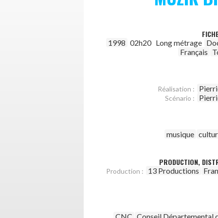
FICH
1998
02h20
Long métrage
Do
Français
T
Pierr
Réalisation :
Pierr
Scénario :
musique
cultu
PRODUCTION, DISTR
13 Productions
Fran
Production :
CNC
Conseil Départemental d