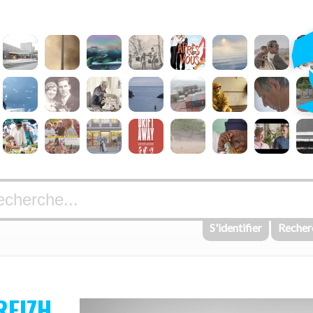
S'identifier
Recher
REIZH