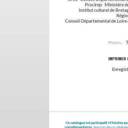
Procirep
Ministère de
Institut culturel de Bret
Régio
Conseil Départemental de Loire
T
Photos :
IMPRIMER 
Enregis
Ce catalogue est participatif. N'hésitez 
complémentaires.
Sources de ce catalog