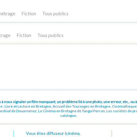
métrage
Fiction
Tous publics
trage
Fiction
Tous publics
pas à nous signaler un film manquant, un problème lié à une photo, une erreur, etc., o
ue : Livre et Lecture en Bretagne, Accueil des Tournages en Bretagne, Cinémathèqu
stival de Douarnenez, Le Cinéma en Bretagne de Tangui Perron, Les sociétés de prod
catalogue.
Vous êtes diffuseur (cinéma,