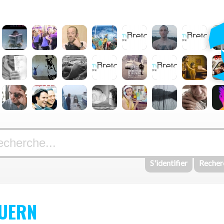
S'identifier
Recher
GUERN