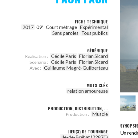
FICHE TECHNIQUE
2017
09'
Court métrage
Expérimental
Sans paroles
Tous publics
GÉNÉRIQUE
Cécile Paris
Florian Sicard
Réalisation :
Cécile Paris
Florian Sicard
Scénario :
Guillaume Magré-Guilberteau
Avec :
MOTS CLÉS
relation amoureuse
PRODUCTION, DISTRIBUTION, ...
Muscle
Production :
SYNOPSI
LIEU(X) DE TOURNAGE
Un rend
Île-de-Bréhat (22870)