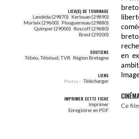
breto
LIEU(X) DE TOURNAGE
liber
Landéda (29870)
Kerlouan (29890)
Morlaix (29600)
Plouguerneau (29880)
coméd
Quimper (29000)
Roscoff (29680)
Brest (29200)
breto
reche
SOUTIENS
en ex
Tébéo, Tébésud, TVR
Région Bretagne
ambit
Image
LIENS
Télécharger
Photos :
CINÉM
IMPRIMER CETTE FICHE
Imprimer
Ce fil
Enregistrer en PDF