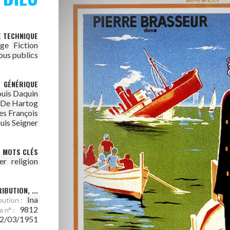
E TECHNIQUE
age
Fiction
ous publics
GÉNÉRIQUE
ouis Daquin
 De Hartog
es François
uis Seigner
MOTS CLÉS
er
religion
IBUTION, ...
Ina
bution :
9812
a n° :
2/03/1951