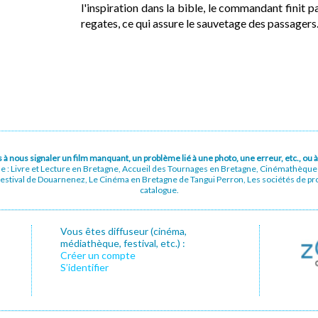
l'inspiration dans la bible, le commandant finit 
regates, ce qui assure le sauvetage des passagers
pas à nous signaler un film manquant, un problème lié à une photo, une erreur, etc., o
ue : Livre et Lecture en Bretagne, Accueil des Tournages en Bretagne, Cinémathèqu
stival de Douarnenez, Le Cinéma en Bretagne de Tangui Perron, Les sociétés de prod
catalogue.
Vous êtes diffuseur (cinéma,
médiathèque, festival, etc.) :
Créer un compte
S’identifier