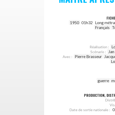
FICH
1950
01h32
Long métr
Français
T
L
Réalisation :
Jan
Scénario :
Pierre Brasseur
Jacqu
Avec :
Lo
guerre
m
PRODUCTION, DISTR
Distri
Vis
0
Date de sortie nationale :