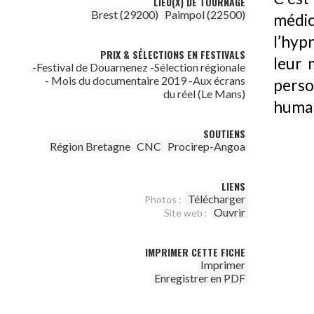
LIEU(X) DE TOURNAGE
Brest (29200)
Paimpol (22500)
médic
l’hyp
PRIX & SÉLECTIONS EN FESTIVALS
leur 
-Festival de Douarnenez -Sélection régionale
- Mois du documentaire 2019 -Aux écrans
perso
du réel (Le Mans)
human
SOUTIENS
Région Bretagne
CNC
Procirep-Angoa
LIENS
Télécharger
Photos :
Ouvrir
Site web :
IMPRIMER CETTE FICHE
Imprimer
Enregistrer en PDF