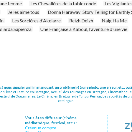
'une femme
Les Chevalières de la table ronde
Les Vigilante
Je les aime tous
Donna Haraway: Story Telling for Earthly 
in
Les Sorciéres d'Akelarre
Reizh Deizh
Naig Ha Me
Goliarda Sapienza
Une Française à Kaboul, l'aventure d'une vie
pas à nous signaler un film manquant, un problème lié à une photo, une erreur, etc., o
ue : Livre et Lecture en Bretagne, Accueil des Tournages en Bretagne, Cinémathèqu
stival de Douarnenez, Le Cinéma en Bretagne de Tangui Perron, Les sociétés de prod
catalogue.
Vous êtes diffuseur (cinéma,
médiathèque, festival, etc.) :
Créer un compte