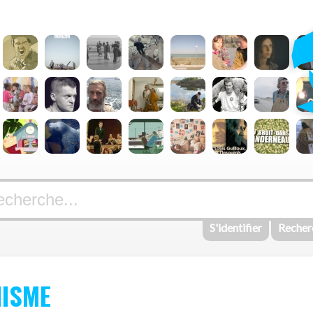
S'identifier
Recher
NISME