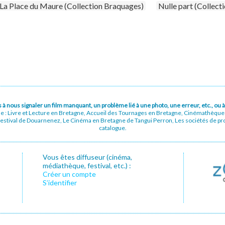
La Place du Maure (Collection Braquages)
Nulle part (Collect
pas à nous signaler un film manquant, un problème lié à une photo, une erreur, etc., o
ue : Livre et Lecture en Bretagne, Accueil des Tournages en Bretagne, Cinémathèqu
stival de Douarnenez, Le Cinéma en Bretagne de Tangui Perron, Les sociétés de prod
catalogue.
Vous êtes diffuseur (cinéma,
médiathèque, festival, etc.) :
Créer un compte
S’identifier