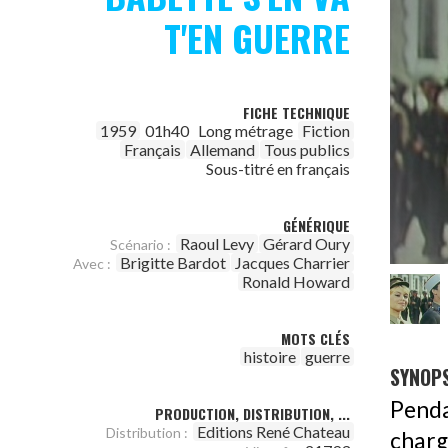
T'EN GUERRE
FICHE TECHNIQUE
1959
01h40
Long métrage
Fiction
Français
Allemand
Tous publics
Sous-titré en français
GÉNÉRIQUE
Raoul Levy
Gérard Oury
Scénario :
Brigitte Bardot
Jacques Charrier
Avec :
Ronald Howard
MOTS CLÉS
histoire
guerre
SYNOPS
Penda
PRODUCTION, DISTRIBUTION, ...
Editions René Chateau
Distribution :
charg