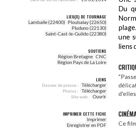
Du qu
LIEU(X) DE TOURNAGE
Norma
Lamballe (22400)
Ploubalay (22650)
plage
Pluduno (22130)
Saint-Cast-le-Guildo (22380)
une s
liens 
SOUTIENS
Région Bretagne
CNC
Région Pays de La Loire
CRITIQ
“Passe
LIENS
délica
Télécharger
Dossier de presse :
Télécharger
Photos :
d'elle
Ouvrir
Site web :
CINÉM
IMPRIMER CETTE FICHE
Imprimer
Ce fil
Enregistrer en PDF