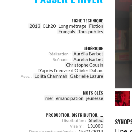
FICHE TECHNIQUE
2013
01h20
Long métrage
Fiction
Français
Tous publics
GÉNÉRIQUE
Aurélia Barbet
Réalisation :
Aurélia Barbet
Scénario :
Christophe Cousin
D'après l'oeuvre d'Olivier Dahan.
Lolita Chammah
Gabrielle Lazure
Avec :
MOTS CLÉS
mer
émancipation
jeunesse
PRODUCTION, DISTRIBUTION, ...
SYNOPS
Shellac
Distribution :
131880
Visa n° :
Une s
15/01/2014
Date de sortie nationale :