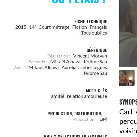
FICHE TECHNIQUE
2015
14'
Court métrage
Fiction
Français
Tous publics
GÉNÉRIQUE
Vincent Morvan
Réalisation :
Mikaël Alhawi
Jérôme Sau
Scénario :
Mikaël Alhawi
Aurélia Crebessegues
Avec :
Jérôme Sau
MOTS CLÉS
amitié
relation amoureuse
SYNOPS
Carl 
PRODUCTION, DISTRIBUTION, ...
Le4
Production :
perdu
voisi
PRIX & SÉLECTIONS EN FESTIVALS