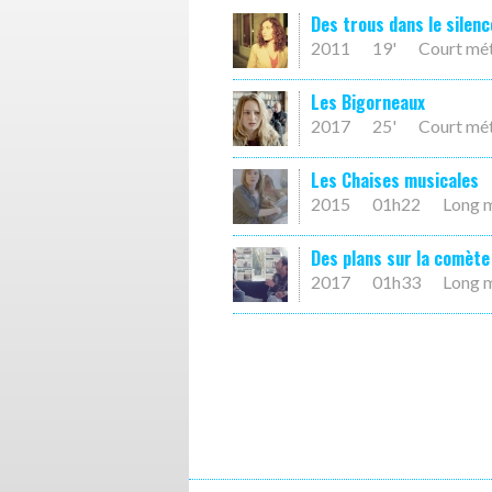
Des trous dans le silenc
2011
19'
Court mé
Les Bigorneaux
2017
25'
Court mé
Les Chaises musicales
2015
01h22
Long 
Des plans sur la comète
2017
01h33
Long 