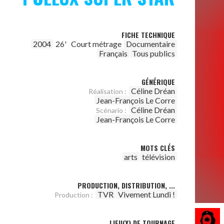
FICHE TECHNIQUE
2004
26'
Court métrage
Documentaire
Français
Tous publics
GÉNÉRIQUE
Céline Dréan
Réalisation :
Jean-François Le Corre
Céline Dréan
Scénario :
Jean-François Le Corre
MOTS CLÉS
arts
télévision
PRODUCTION, DISTRIBUTION, ...
TVR
Vivement Lundi !
Production :
LIEU(X) DE TOURNAGE