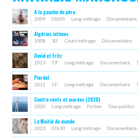
A la gauche du père
2009
01h05
Long métrage
Documentaire
Algéries intimes
2008
30'
Court métrage
Documentaire
David et Fritz
2013
59'
Long métrage
Documentaire
Pierdel
2012
51'
Long métrage
Documentaire
Contre vents et marées (2020)
2020
Long métrage
Fiction
Tous publics
La Moitié du monde
2023
01h30
Long métrage
Documentaire