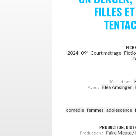
FILLES ET
TENTA
FICH
2024
09'
Court métrage
Ficti
T
Réalisation :
Eléa Amsinger
Avec :
comédie
femmes
adolescence
PRODUCTION, DISTR
Faire Meute / 
Production :