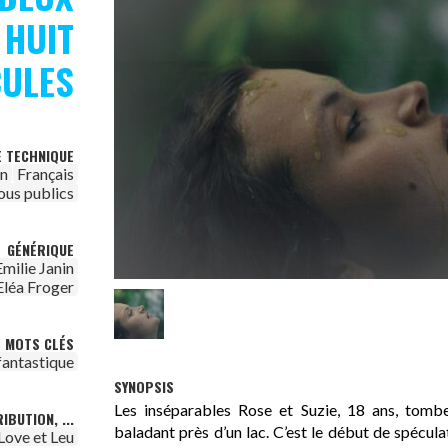
 HUIT
CULES
E TECHNIQUE
on
Français
ous publics
GÉNÉRIQUE
Emilie Janin
Eléa Froger
MOTS CLÉS
fantastique
SYNOPSIS
Les inséparables Rose et Suzie, 18 ans, tom
IBUTION, ...
baladant près d’un lac. C’est le début de spécul
Love et Leu