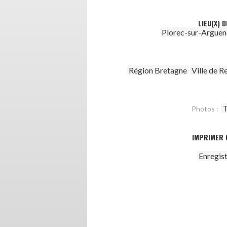
LIEU(X) 
Plorec-sur-Arguen
Région Bretagne
Ville de R
T
Photos :
IMPRIMER 
Enregis