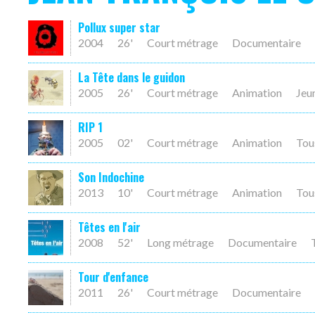
Pollux super star
2004
26'
Court métrage
Documentaire
La Tête dans le guidon
2005
26'
Court métrage
Animation
Jeu
RIP 1
2005
02'
Court métrage
Animation
Tou
Son Indochine
2013
10'
Court métrage
Animation
Tou
Têtes en l'air
2008
52'
Long métrage
Documentaire
Tour d'enfance
2011
26'
Court métrage
Documentaire