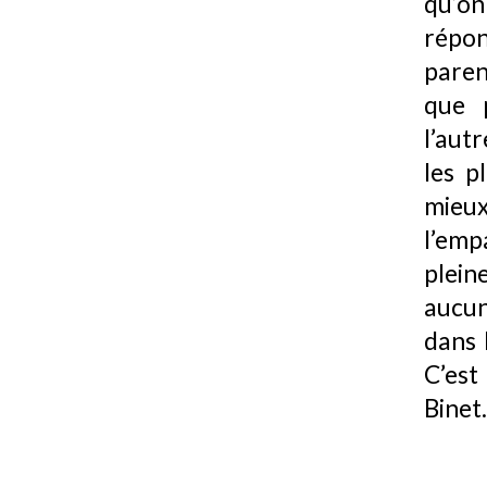
qu’o
répon
paren
que p
l’autr
les p
mieu
l’emp
plein
aucun
dans 
C’est
Binet.