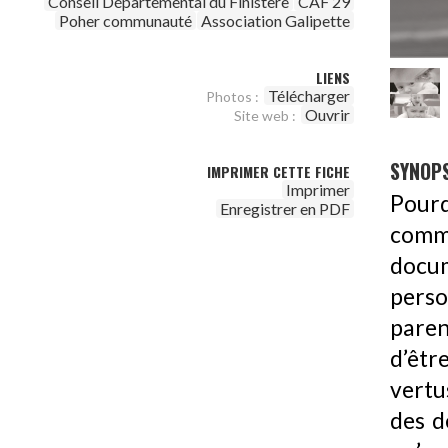
Conseil Départemental du Finistère
CAF 29
Poher communauté
Association Galipette
LIENS
Télécharger
Photos :
Ouvrir
Site web :
SYNOPS
IMPRIMER CETTE FICHE
Imprimer
Pourq
Enregistrer en PDF
comm
docu
perso
paren
d’être
vertu
des d