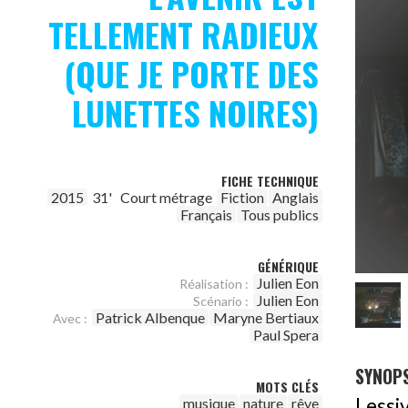
TELLEMENT RADIEUX
(QUE JE PORTE DES
LUNETTES NOIRES)
FICHE TECHNIQUE
2015
31'
Court métrage
Fiction
Anglais
Français
Tous publics
GÉNÉRIQUE
Julien Eon
Réalisation :
Julien Eon
Scénario :
Patrick Albenque
Maryne Bertiaux
Avec :
Paul Spera
SYNOPS
MOTS CLÉS
Lessi
musique
nature
rêve