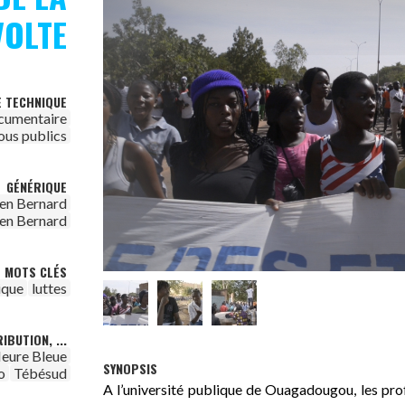
VOLTE
E TECHNIQUE
cumentaire
ous publics
GÉNÉRIQUE
ien Bernard
ien Bernard
MOTS CLÉS
ique
luttes
IBUTION, ...
Heure Bleue
SYNOPSIS
o
Tébésud
A l’université publique de Ouagadougou, les prof