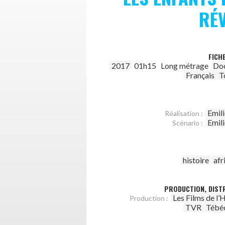
RÉ
FICH
2017
01h15
Long métrage
Do
Français
T
Emil
Réalisation :
Emil
Scénario :
histoire
afr
PRODUCTION, DISTR
Les Films de l’
Production :
TVR
Tébé