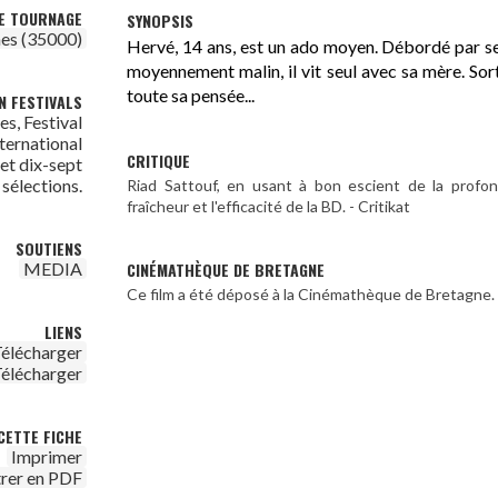
DE TOURNAGE
SYNOPSIS
es (35000)
Hervé, 14 ans, est un ado moyen. Débordé par se
moyennement malin, il vit seul avec sa mère. Sorti
toute sa pensée...
N FESTIVALS
s, Festival
nternational
CRITIQUE
et dix-sept
 sélections.
Riad Sattouf, en usant à bon escient de la profo
fraîcheur et l'efficacité de la BD. - Critikat
SOUTIENS
CINÉMATHÈQUE DE BRETAGNE
MEDIA
Ce film a été déposé à la Cinémathèque de Bretagne.
LIENS
élécharger
élécharger
CETTE FICHE
Imprimer
trer en PDF