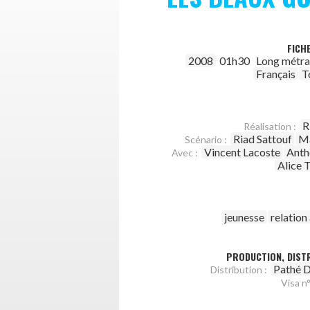
FICH
2008
01h30
Long métr
Français
T
R
Réalisation :
Riad Sattouf
Ma
Scénario :
Vincent Lacoste
Anth
Avec :
Alice 
jeunesse
relatio
PRODUCTION, DISTR
Pathé D
Distribution :
Visa n°