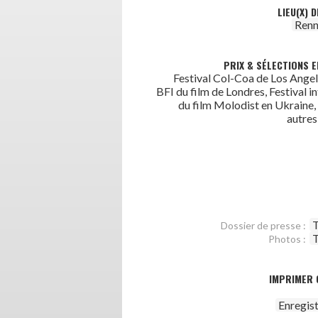
LIEU(X) 
Renn
PRIX & SÉLECTIONS E
Festival Col-Coa de Los Angele
BFI du film de Londres, Festival i
du film Molodist en Ukraine, 
autres
T
Dossier de presse :
T
Photos :
IMPRIMER 
Enregis