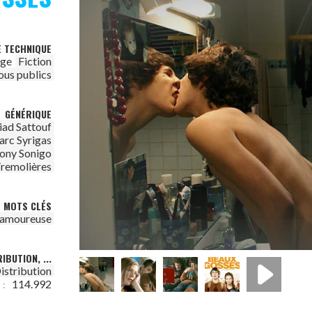
E TECHNIQUE
age
Fiction
ous publics
GÉNÉRIQUE
iad Sattouf
rc Syrigas
ony Sonigo
Tremolières
MOTS CLÉS
n amoureuse
IBUTION, ...
istribution
114.992
 :