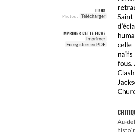
retra
LIENS
Saint
Télécharger
Photos :
d’écl
IMPRIMER CETTE FICHE
humai
Imprimer
celle
Enregistrer en PDF
naïfs
fous.
Clas
Jack
Churc
CRITIQ
Au-del
histoi