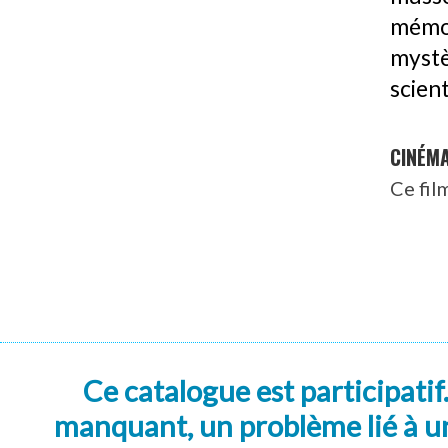
mémo
mystè
scien
CINÉM
Ce fil
Ce catalogue est participatif
manquant, un problème lié à un