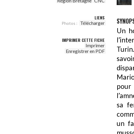
Région Bretagne
CNC
LIENS
SYNOPS
Télécharger
Photos :
Un h
l’int
IMPRIMER CETTE FICHE
Imprimer
Turin
Enregistrer en PDF
savoi
dispa
Mario
pour 
l’amn
sa fe
comme
un fa
musso