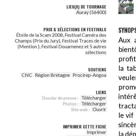
LIEU(X) DE TOURNAGE
Auray (56400)
SYNOPS
PRIX & SÉLECTIONS EN FESTIVALS
Étoile de la Scam 2008, Festival Caméra des
Aux a
Champs (Prix du Jury), Festival Traces de vie
(Mention ), Festival Douarnenez et 5 autres
bient
sélections
profi
la ta
SOUTIENS
CNC
Région Bretagne
Procirep-Angoa
veule
prom
LIENS
intér
Télécharger
Dossier de presse :
Télécharger
Photos :
tracta
Ouvrir
Site web :
le vif
sincè
IMPRIMER CETTE FICHE
Imprimer
la dé