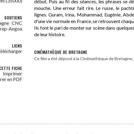
es (35000)
début. Puis au fil des séances, les phrases se dé
mouche. Une erreur fait rire. Le russe, le pachto
lignes. Guram, Irina, Mohammad, Eugénie, Abde
SOUTIENS
d'une vie normale en France, se retrouvent chaqu
agne
CNC
Ils font le pari de monter sur scène dans quelque
irep-Angoa
de leur histoire.
LIENS
élécharger
CINÉMATHÈQUE DE BRETAGNE
Ce film a été déposé à la Cinémathèque de Bretagne.
CETTE FICHE
Imprimer
trer en PDF