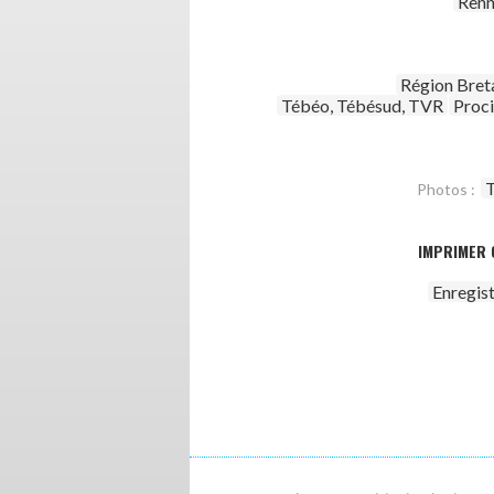
Renn
Région Bret
Tébéo, Tébésud, TVR
Proc
T
Photos :
IMPRIMER 
Enregis