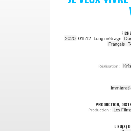
FICH
2020
01h12
Long métrage
Do
Français
T
Kri
Réalisation :
immigrati
PRODUCTION, DISTR
Les Films
Production :
LIEU(X) 