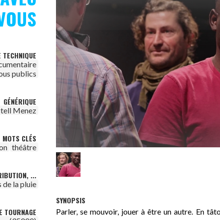
VOUS
E TECHNIQUE
cumentaire
ous publics
GÉNÉRIQUE
stell Menez
MOTS CLÉS
on
théâtre
IBUTION, ...
 de la pluie
SYNOPSIS
Parler, se mouvoir, jouer à être un autre. En tât
DE TOURNAGE