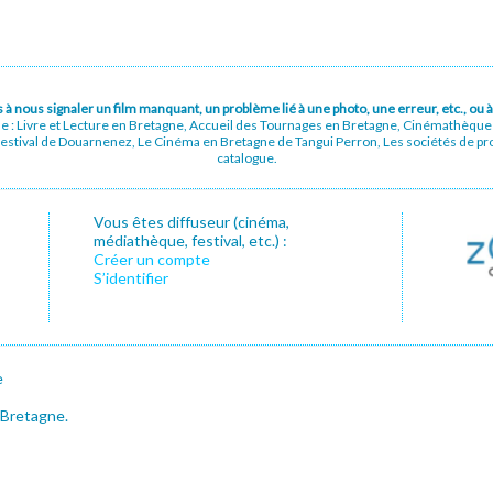
pas à nous signaler un film manquant, un problème lié à une photo, une erreur, etc., o
ue : Livre et Lecture en Bretagne, Accueil des Tournages en Bretagne, Cinémathèqu
stival de Douarnenez, Le Cinéma en Bretagne de Tangui Perron, Les sociétés de prod
catalogue.
Vous êtes diffuseur (cinéma,
médiathèque, festival, etc.) :
Créer un compte
S’identifier
e
 Bretagne.