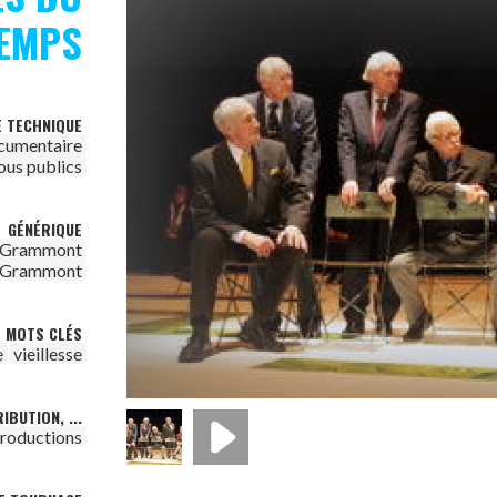
EMPS
E TECHNIQUE
cumentaire
ous publics
GÉNÉRIQUE
 Grammont
 Grammont
MOTS CLÉS
e
vieillesse
IBUTION, ...
roductions