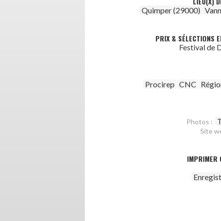
LIEU(X) 
Quimper (29000)
Vann
PRIX & SÉLECTIONS E
Festival de
Procirep
CNC
Régio
T
Photos :
Site w
IMPRIMER 
Enregis