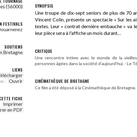
DE TOURNAGE
SYNOPSIS
es (56000)
Une troupe de dix-sept seniors de plus de 70 an
Vincent Colin, présente un spectacle « Sur les 
N FESTIVALS
textes. Leur « contrat dernière embauche » va l
 Douarnenez
leur pièce sera à l'affiche un mois durant…
SOUTIENS
CRITIQUE
n Bretagne
Une rencontre intime avec le monde de la vieille
personnes âgées dans la société d'aujourd'hui. - Le 
LIENS
élécharger
CINÉMATHÈQUE DE BRETAGNE
Ouvrir
eb :
Ce film a été déposé à la Cinémathèque de Bretagne.
CETTE FICHE
Imprimer
trer en PDF