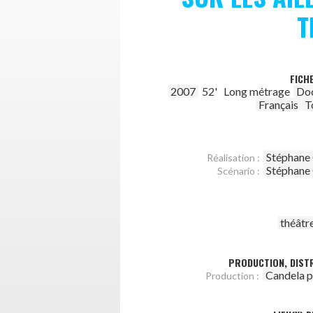
T
FICH
2007
52'
Long métrage
Do
Français
T
Stéphane
Réalisation :
Stéphane
Scénario :
théâtr
PRODUCTION, DISTR
Candela p
Production :