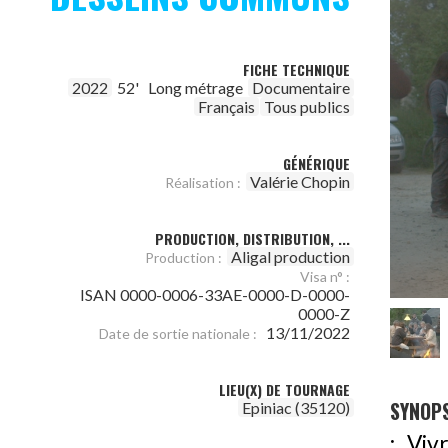
FICHE TECHNIQUE
2022
52'
Long métrage
Documentaire
Français
Tous publics
GÉNÉRIQUE
Valérie Chopin
Réalisation :
PRODUCTION, DISTRIBUTION, ...
Aligal production
Production :
Visa n° :
ISAN 0000-0006-33AE-0000-D-0000-
0000-Z
13/11/2022
Date de sortie nationale :
LIEU(X) DE TOURNAGE
SYNOPS
Epiniac (35120)
: Viv