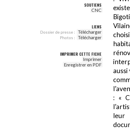
SOUTIENS
exist
CNC
Bigot
Vilain
LIENS
Télécharger
Dossier de presse :
chois
Télécharger
Photos :
habita
réno
IMPRIMER CETTE FICHE
Imprimer
inter
Enregistrer en PDF
aussi 
commu
l’ave
: « C
l’art
leur 
docum