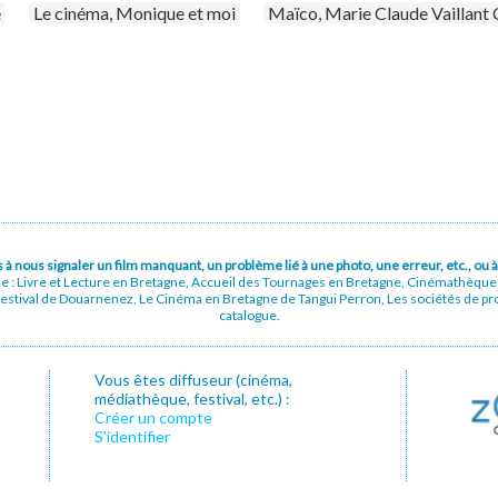
e
Le cinéma, Monique et moi
Maïco, Marie Claude Vaillant C
pas à nous signaler un film manquant, un problème lié à une photo, une erreur, etc., o
ue : Livre et Lecture en Bretagne, Accueil des Tournages en Bretagne, Cinémathèqu
stival de Douarnenez, Le Cinéma en Bretagne de Tangui Perron, Les sociétés de prod
catalogue.
Vous êtes diffuseur (cinéma,
médiathèque, festival, etc.) :
Créer un compte
S’identifier