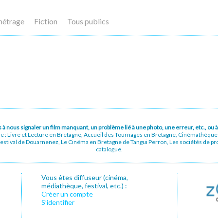
métrage
Fiction
Tous publics
pas à nous signaler un film manquant, un problème lié à une photo, une erreur, etc., o
ue : Livre et Lecture en Bretagne, Accueil des Tournages en Bretagne, Cinémathèqu
stival de Douarnenez, Le Cinéma en Bretagne de Tangui Perron, Les sociétés de prod
catalogue.
Vous êtes diffuseur (cinéma,
médiathèque, festival, etc.) :
Créer un compte
S’identifier