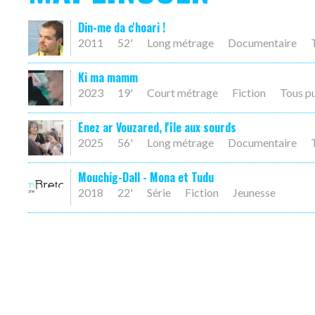
Din-me da c'hoari !
2011
52'
Long métrage
Documentaire
Ki ma mamm
2023
19'
Court métrage
Fiction
Tous p
Enez ar Vouzared, l'île aux sourds
2025
56'
Long métrage
Documentaire
Mouchig-Dall - Mona et Tudu
2018
22'
Série
Fiction
Jeunesse