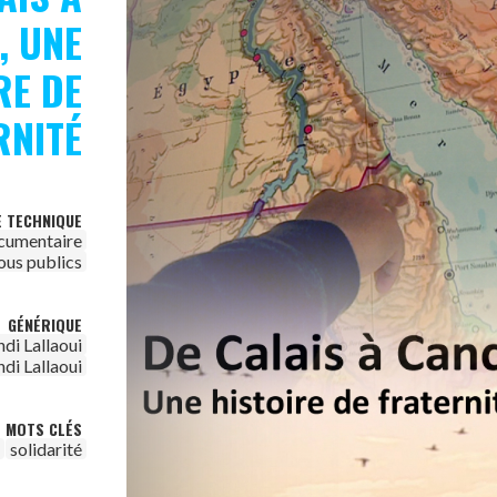
, UNE
RE DE
RNITÉ
E TECHNIQUE
cumentaire
ous publics
GÉNÉRIQUE
di Lallaoui
di Lallaoui
MOTS CLÉS
solidarité