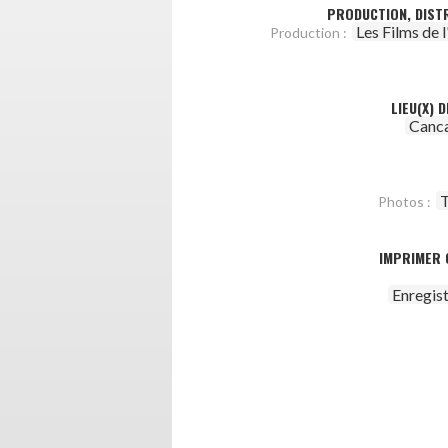
PRODUCTION, DISTR
Les Films de 
Production :
LIEU(X) 
Canca
T
Photos :
IMPRIMER 
Enregis