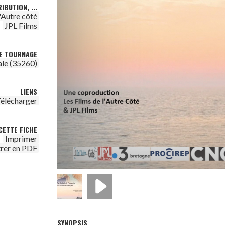
IBUTION, ...
l'Autre côté
JPL Films
DE TOURNAGE
le (35260)
LIENS
élécharger
CETTE FICHE
Imprimer
trer en PDF
SYNOPSIS