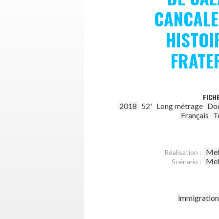
CANCALE
HISTOI
FRATE
FICH
2018
52'
Long métrage
Do
Français
T
Meh
Réalisation :
Meh
Scénario :
immigration