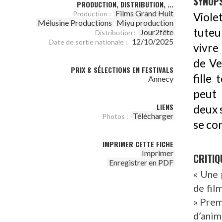
SYNOPS
PRODUCTION, DISTRIBUTION, ...
Films Grand Huit
Production :
Viole
Mélusine Productions
Miyu production
tuteur
Jour2fête
Distribution :
12/10/2025
Date de sortie nationale :
vivre
de Ve
PRIX & SÉLECTIONS EN FESTIVALS
fille
Annecy
peut 
LIENS
deux 
Télécharger
Photos :
se co
IMPRIMER CETTE FICHE
Imprimer
CRITIQ
Enregistrer en PDF
« Une 
de fil
» Prem
d’ani