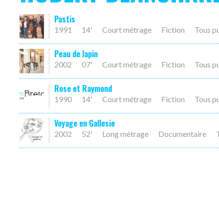
Pastis
1991
14'
Court métrage
Fiction
Tous p
Peau de lapin
2002
07'
Court métrage
Fiction
Tous p
Rose et Raymond
1990
14'
Court métrage
Fiction
Tous p
Voyage en Gallesie
2002
52'
Long métrage
Documentaire