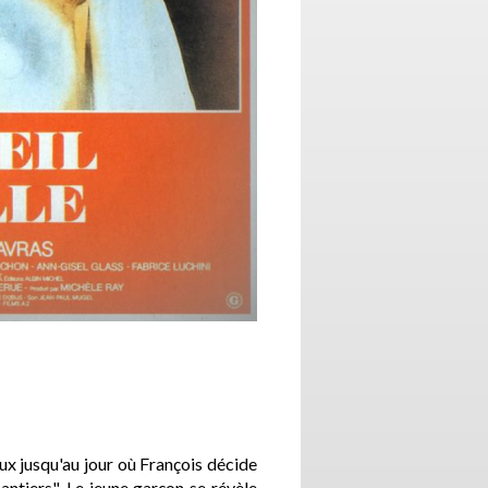
ux jusqu'au jour où François décide
ntiers". Le jeune garçon se révèle