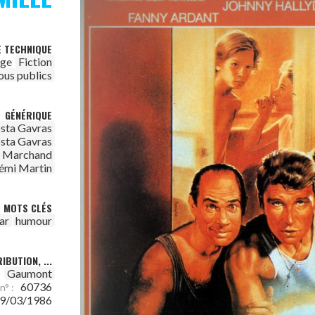
E TECHNIQUE
age
Fiction
ous publics
GÉNÉRIQUE
sta Gavras
sta Gavras
 Marchand
émi Martin
MOTS CLÉS
ar
humour
IBUTION, ...
Gaumont
:
60736
n° :
9/03/1986