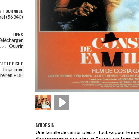
DE TOURNAGE
nel (56340)
LIENS
élécharger
Ouvrir
eb :
CETTE FICHE
Imprimer
trer en PDF
SYNOPSIS
Une famille de cambrioleurs. Tout va pour le mie
d'accompagner son père et Faucon sur leurs "cha