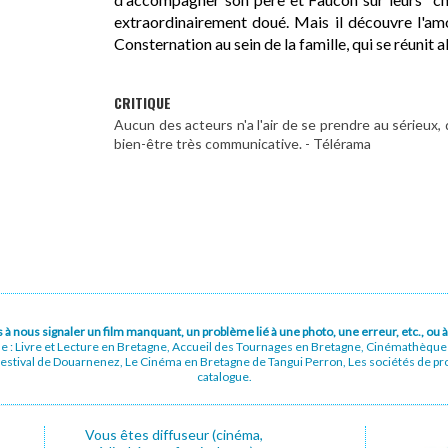
extraordinairement doué. Mais il découvre l'am
Consternation au sein de la famille, qui se réunit al
CRITIQUE
Aucun des acteurs n'a l'air de se prendre au sérieux,
bien-être très communicative. - Télérama
pas à nous signaler un film manquant, un problème lié à une photo, une erreur, etc., o
ue : Livre et Lecture en Bretagne, Accueil des Tournages en Bretagne, Cinémathèqu
stival de Douarnenez, Le Cinéma en Bretagne de Tangui Perron, Les sociétés de prod
catalogue.
Vous êtes diffuseur (cinéma,