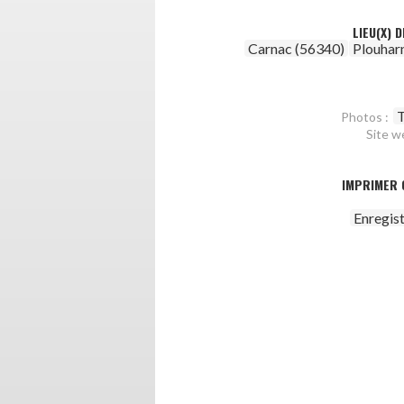
LIEU(X) 
Carnac (56340)
Plouhar
T
Photos :
Site w
IMPRIMER 
Enregis