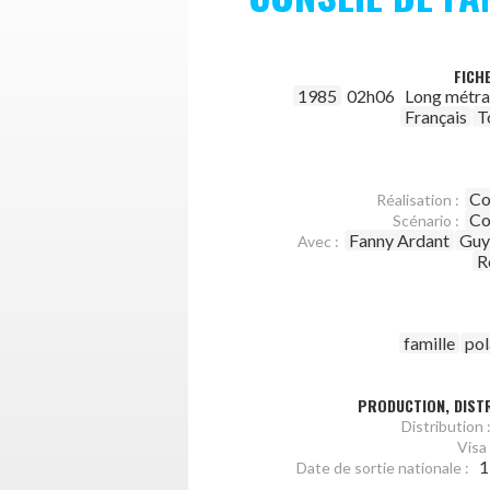
FICH
1985
02h06
Long métr
Français
T
Co
Réalisation :
Co
Scénario :
Fanny Ardant
Guy
Avec :
R
famille
pol
PRODUCTION, DISTR
Distribution 
Visa 
1
Date de sortie nationale :