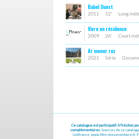
Babel Ouest
2011
52'
Long mét
Vivre en résidence
2009
26'
Court mé
Ar mener ruz
2021
Série
Docume
Ce catalogue est participatif. N'hésitez 
complémentaires.
Sources de ce catalog
Unifrance, www.film-documentaire.fr, Fe