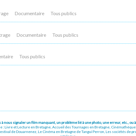
rage
Documentaire
Tous publics
trage
Documentaire
Tous publics
ntaire
Tous publics
pas à nous signaler un film manquant, un problème lié à une photo, une erreur, etc., o
ue : Livre et Lecture en Bretagne, Accueil des Tournages en Bretagne, Cinémathèqu
stival de Douarnenez, Le Cinéma en Bretagne de Tangui Perron, Les sociétés de prod