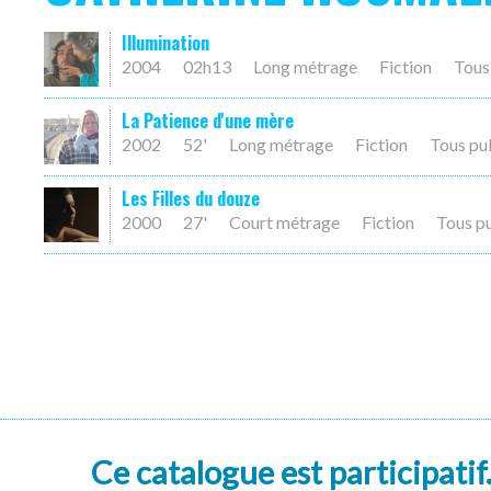
Illumination
2004
02h13
Long métrage
Fiction
Tous
La Patience d'une mère
2002
52'
Long métrage
Fiction
Tous pu
Les Filles du douze
2000
27'
Court métrage
Fiction
Tous p
Ce catalogue est participatif