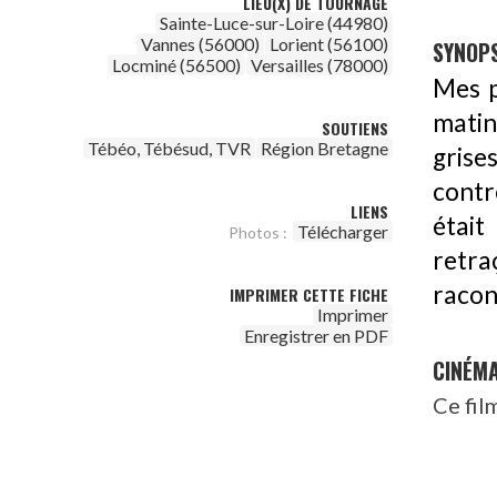
LIEU(X) DE TOURNAGE
Sainte-Luce-sur-Loire (44980)
Vannes (56000)
Lorient (56100)
SYNOPS
Locminé (56500)
Versailles (78000)
Mes p
matin
SOUTIENS
Tébéo, Tébésud, TVR
Région Bretagne
grise
contr
LIENS
était
Télécharger
Photos :
retra
racon
IMPRIMER CETTE FICHE
Imprimer
Enregistrer en PDF
CINÉM
Ce fil