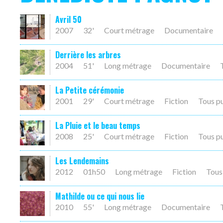
Avril 50
2007
32'
Court métrage
Documentaire
Derrière les arbres
2004
51'
Long métrage
Documentaire
La Petite cérémonie
2001
29'
Court métrage
Fiction
Tous p
La Pluie et le beau temps
2008
25'
Court métrage
Fiction
Tous p
Les Lendemains
2012
01h50
Long métrage
Fiction
Tous
Mathilde ou ce qui nous lie
2010
55'
Long métrage
Documentaire