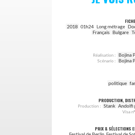
FICH
2018
01h24
Long métrage
Do
Français
Bulgare
T
Bojina 
Réalisation :
Bojina 
Scénario :
politique
fa
PRODUCTION, DISTR
Stank
Andolfi
Production :
Visa n°
PRIX & SÉLECTIONS E
Festival de Berlin, Festival de Sof