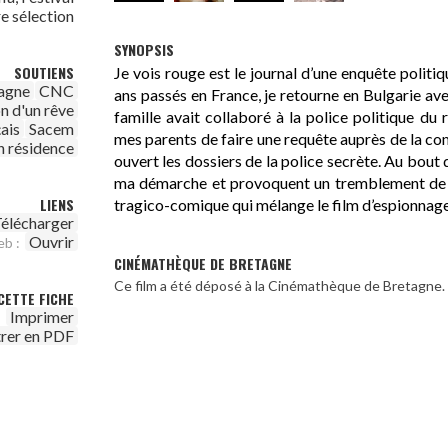
re sélection
SYNOPSIS
SOUTIENS
Je vois rouge est le journal d’une enquête politi
agne
CNC
ans passés en France, je retourne en Bulgarie ave
n d'un rêve
famille avait collaboré à la police politique d
çais
Sacem
mes parents de faire une requête auprès de la c
n résidence
ouvert les dossiers de la police secrète. Au bout
ma démarche et provoquent un tremblement de t
LIENS
tragico-comique qui mélange le film d’espionnage e
élécharger
Ouvrir
eb :
CINÉMATHÈQUE DE BRETAGNE
Ce film a été déposé à la Cinémathèque de Bretagne.
CETTE FICHE
Imprimer
trer en PDF