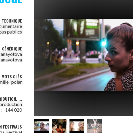
E TECHNIQUE
cumentaire
ous publics
GÉNÉRIQUE
Panayotova
Panayotova
MOTS CLÉS
mille
polar
IBUTION, ...
 production
144 020
 :
N FESTIVALS
ia, Festival