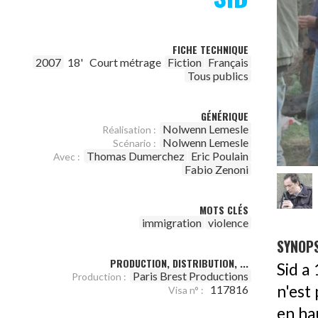
FICHE TECHNIQUE
2007
18'
Court métrage
Fiction
Français
Tous publics
GÉNÉRIQUE
Nolwenn Lemesle
Réalisation :
Nolwenn Lemesle
Scénario :
Thomas Dumerchez
Eric Poulain
Avec :
Fabio Zenoni
MOTS CLÉS
immigration
violence
SYNOPS
PRODUCTION, DISTRIBUTION, ...
Sid a 
Paris Brest Productions
Production :
n'est
117816
Visa n° :
en ha