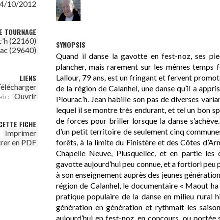
4/10/2012
DE TOURNAGE
c'h (22160)
SYNOPSIS
nac (29640)
Quand il danse la gavotte en fest-noz, ses pi
plancher, mais rarement sur les mêmes temps fo
Lallour, 79 ans, est un fringant et fervent promot
LIENS
élécharger
de la région de Calanhel, une danse qu’il a appris
Ouvrir
eb :
Plourac’h. Jean habille son pas de diverses varia
lequel il se montre très endurant, et tel un bon s
de forces pour briller lorsque la danse s’achève
CETTE FICHE
d’un petit territoire de seulement cinq communes,
Imprimer
forêts, à la limite du Finistère et des Côtes d’Ar
trer en PDF
Chapelle Neuve, Plusquellec, et en partie les
gavotte aujourd’hui peu connue, et a fortiori peu 
à son enseignement auprès des jeunes générations
région de Calanhel, le documentaire « Maout ha n
pratique populaire de la danse en milieu rural hi
génération en génération et rythmait les saisons
aujourd’hui en fest-noz, en concours, ou portée s