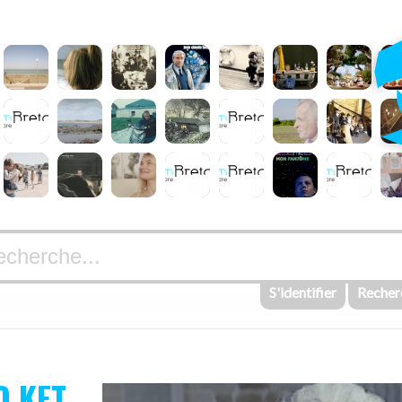
S'identifier
Recher
O KET