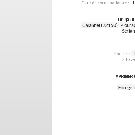
1
Date de sortie nationale :
LIEU(X) 
Calanhel (22160)
Ploura
Scrig
T
Photos :
Site w
IMPRIMER 
Enregis