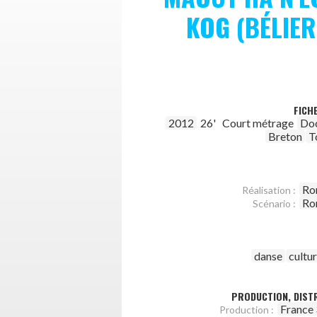
KOG (BÉLIER
FICH
2012
26'
Court métrage
Do
Breton
T
Ro
Réalisation :
Ro
Scénario :
danse
cultu
PRODUCTION, DISTR
France 
Production :