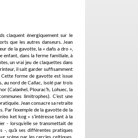
eds claquent énergiquement sur le
rts que les autres danseurs. Jean
eur de la gavotte, la « dañs a dro »,
e enfant, dans la ferme familiale, à
ntes, un vrai jeu de claquettes dans
printeur, il sait garder suffisamment
. Cette forme de gavotte est issue
 au nord de Callac, isolé par trois
mor (Calanhel, Plourac’h, Lohuec, la
 communes limitrophes). C’est une
pratiquée. Jean consacre sa retraite
. Par l’exemple de la gavotte de la
’eo ket kog » s’intéresse tant à la
er - lorsqu’elle se transmettait de
 -, qu’à ses différentes pratiques
ur scène par les cercles celtiques.