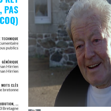
, PAS
COQ)
E TECHNIQUE
cumentaire
ous publics
GÉNÉRIQUE
nan Hirrien
nan Hirrien
MOTS CLÉS
re bretonne
IBUTION, ...
3 Bretagne