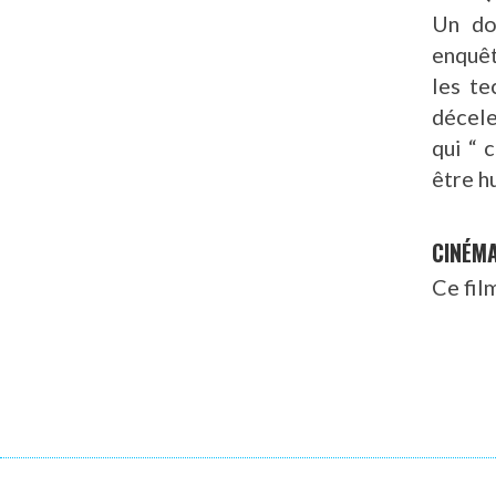
Un do
enquêt
les te
décele
qui “ 
être h
CINÉM
Ce fil