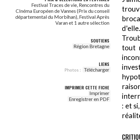
Festival Traces de vie, Rencontres du
trou
CInéma Européen de Vannes (Prix du conseil
départemental du Morbihan), Festival Après
broca
Varan et 1 autre sélection
d'ell
Troub
SOUTIENS
Région Bretagne
tout 
inco
LIENS
inve
Télécharger
Photos :
hypot
raiso
IMPRIMER CETTE FICHE
Imprimer
inter
Enregistrer en PDF
: et s
réali
CRITIQ