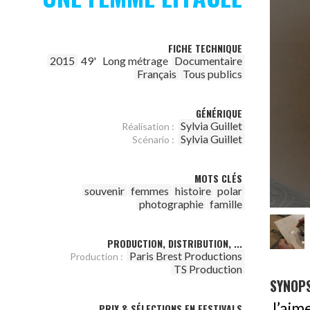
FICHE TECHNIQUE
2015
49'
Long métrage
Documentaire
Français
Tous publics
GÉNÉRIQUE
Sylvia Guillet
Réalisation :
Sylvia Guillet
Scénario :
MOTS CLÉS
souvenir
femmes
histoire
polar
photographie
famille
PRODUCTION, DISTRIBUTION, ...
Paris Brest Productions
Production :
TS Production
SYNOPS
J’aim
PRIX & SÉLECTIONS EN FESTIVALS