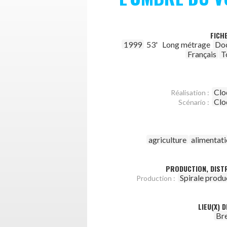
FICH
1999
53'
Long métrage
Do
Français
T
Clo
Réalisation :
Clo
Scénario :
agriculture
alimentat
PRODUCTION, DISTR
Spirale produ
Production :
LIEU(X) 
Br