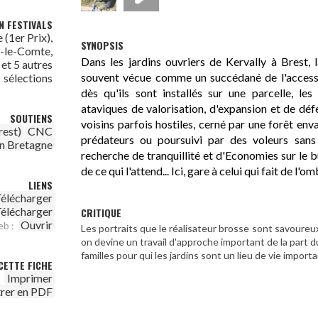
N FESTIVALS
 (1er Prix),
SYNOPSIS
c-le-Comte,
Dans les jardins ouvriers de Kervally à Brest, l
et 5 autres
souvent vécue comme un succédané de l'accessio
sélections
dès qu'ils sont installés sur une parcelle, les 
ataviques de valorisation, d'expansion et de défe
SOUTIENS
voisins parfois hostiles, cerné par une forêt en
rest)
CNC
prédateurs ou poursuivi par des voleurs sans
n Bretagne
recherche de tranquillité et d'Economies sur le 
de ce qui l'attend... Ici, gare à celui qui fait de l'o
LIENS
élécharger
élécharger
CRITIQUE
Ouvrir
eb :
Les portraits que le réalisateur brosse sont savoureu
on devine un travail d'approche important de la part 
familles pour qui les jardins sont un lieu de vie impor
CETTE FICHE
Imprimer
trer en PDF