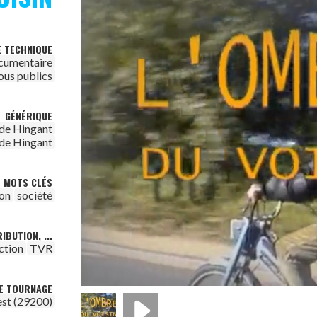
E TECHNIQUE
cumentaire
ous publics
GÉNÉRIQUE
de Hingant
de Hingant
MOTS CLÉS
ion
société
IBUTION, ...
ction
TVR
DE TOURNAGE
est (29200)