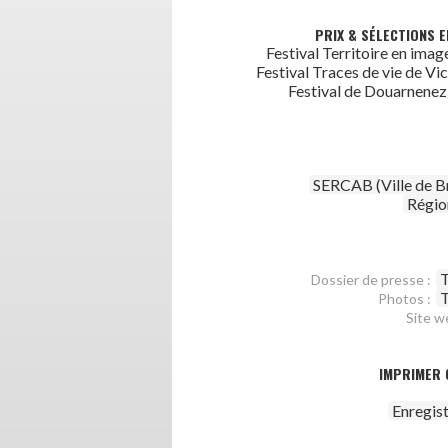
PRIX & SÉLECTIONS E
Festival Territoire en image
Festival Traces de vie de Vi
Festival de Douarnenez 
SERCAB (Ville de B
Régio
T
Dossier de presse :
T
Photos :
Site w
IMPRIMER 
Enregis