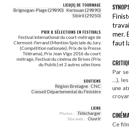
LIEU(X) DE TOURNAGE
SYNOPS
Brignogan-Plage (29890)
Kerlouan (29890)
Finis
Sibiril (29250)
trava
PRIX & SÉLECTIONS EN FESTIVALS
mer. E
Festival international du court-métrage de
faut l
Clermont-Ferrand (Mention Spéciale du Jury
(Compétition nationale), Prix de la Presse
Télérama), Prix Jean Vigo 2016 du court
métrage, Festival du cinéma de Brives (Prix
CRITIQ
du Public) et 2 autres sélections
Par se
…), le
SOUTIENS
Région Bretagne
CNC
une at
Conseil Départemental du Finistère
croyan
LIENS
Télécharger
CINÉM
Photos :
Ouvrir
Site web :
Ce fil