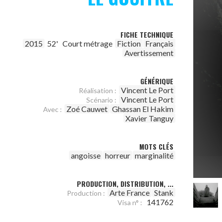
FICHE TECHNIQUE
2015
52'
Court métrage
Fiction
Français
Avertissement
GÉNÉRIQUE
Vincent Le Port
Réalisation :
Vincent Le Port
Scénario :
Zoé Cauwet
Ghassan El Hakim
Avec :
Xavier Tanguy
MOTS CLÉS
angoisse
horreur
marginalité
PRODUCTION, DISTRIBUTION, ...
Arte France
Stank
Production :
141762
Visa n° :