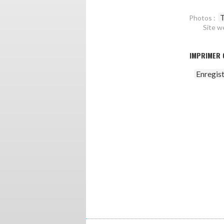
T
Photos :
Site w
IMPRIMER 
Enregis