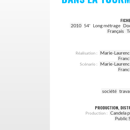
FICH
2010
54'
Long métrage
Do
Français
T
Marie-Laurenc
Réalisation :
Franc
Marie-Laurenc
Scénario :
Franc
société
trava
PRODUCTION, DISTR
Candela p
Production :
Public 