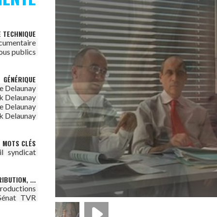
E TECHNIQUE
cumentaire
ous publics
GÉNÉRIQUE
e Delaunay
k Delaunay
e Delaunay
k Delaunay
MOTS CLÉS
il
syndicat
IBUTION, ...
roductions
Sénat
TVR