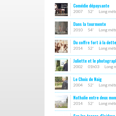
Comédie dépaysante
2007
52'
Long mét
Dans la tourmente
2010
54'
Long mét
Du coffre fort à la dett
2014
52'
Long mét
Juliette et le photograp
2002
01h03
Long 
Le Choix de Naig
2004
52'
Long mét
Nathalie entre deux mo
2014
52'
Long mét