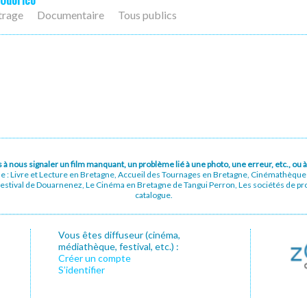
 Odorico
trage
Documentaire
Tous publics
pas à nous signaler un film manquant, un problème lié à une photo, une erreur, etc., o
ue : Livre et Lecture en Bretagne, Accueil des Tournages en Bretagne, Cinémathèqu
stival de Douarnenez, Le Cinéma en Bretagne de Tangui Perron, Les sociétés de prod
catalogue.
Vous êtes diffuseur (cinéma,
médiathèque, festival, etc.) :
Créer un compte
S’identifier