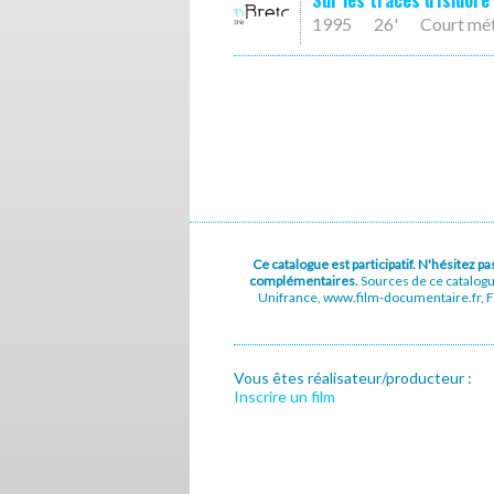
Sur les traces d'Isidore
1995
26'
Court mé
Ce catalogue est participatif. N'hésitez 
complémentaires.
Sources de ce catalog
Unifrance, www.film-documentaire.fr, Fe
Vous êtes réalisateur/producteur :
Inscrire un film