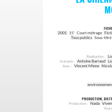
M
FICH
2001
15'
Court métrage
Fict
Tous publics
Sous-titré
Lo
Réalisation :
Antoine Barraud
Lo
Scénario :
Vincent Minne
Nicola
Avec :
environnemen
PRODUCTION, DISTR
Nada
Vivem
Production :
Visa 