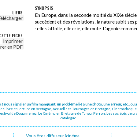
SYNOPSIS
LIENS
En Europe, dans la seconde moitié du XIXe siècle.
élécharger
succèdent et des révolutions, la nature subit se
: elle s'affolle, elle crie, elle mute. L'agonie com
CETTE FICHE
Imprimer
trer en PDF
pas à nous signaler un film manquant, un problème lié à une photo, une erreur, etc., o
ue : Livre et Lecture en Bretagne, Accueil des Tournages en Bretagne, Cinémathèqu
stival de Douarnenez, Le Cinéma en Bretagne de Tangui Perron, Les sociétés de prod
catalogue.
Vous êtes diffuseur (cinéma,