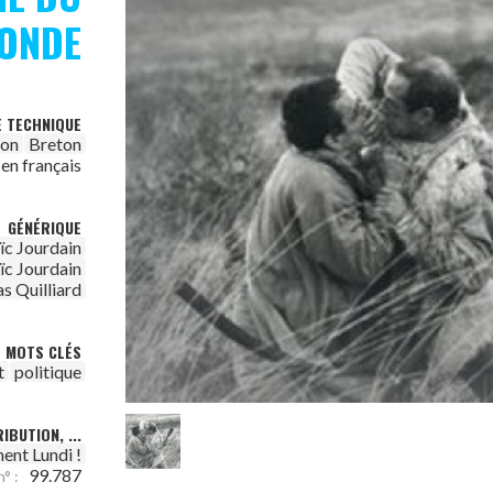
ONDE
E TECHNIQUE
ion
Breton
 en français
GÉNÉRIQUE
ïc Jourdain
ïc Jourdain
s Quilliard
MOTS CLÉS
t
politique
IBUTION, ...
ent Lundi !
99.787
n° :