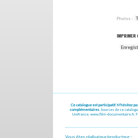
T
Photos :
IMPRIMER 
Enregis
Ce catalogue est participatif. N'hésitez 
complémentaires.
Sources de ce catalog
Unifrance, www.film-documentaire.fr, Fe
Vous êtes réalisateur/producteur :